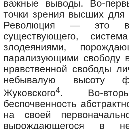
важные выводы. Во-перв
точки зрения высших для 
Революция — это все
существующего, систе
злодеяниями, порождаю
парализующими свободу в
нравственной свободы ли
небывалую высоту ф
4
Жуковского
. Во-втор
беспочвенность абстрактн
на своей первоначальн
вырождающегося в не