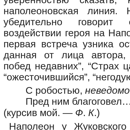
наполеоновская линия. 
убедительно говорит
воздействии героя на Нап
первая встреча узника о
данная от лица автора,
побед недавних”, “Страх ц
“ожесточившийся”, “негод
С робостью,
неведомо
Пред ним благоговел… (
(курсив мой. —
Ф
.
К
.)
Наполеон у Жуковского