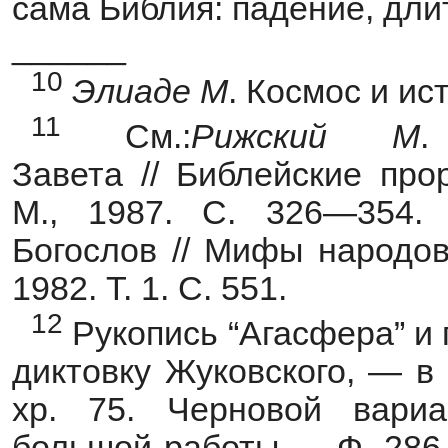
сама Библия: падение, дл
______
10
Элиаде М
. Космос и ист
11
См.:
Рижский
М
.
Завета // Библейские про
М., 1987. С. 326—354.
Богослов // Мифы народов
1982. Т. 1. С. 551.
12
Рукопись “Агасфера” и 
диктовку Жуковского, — в 
хр. 75. Черновой вари
большой работы — Ф. 286. 