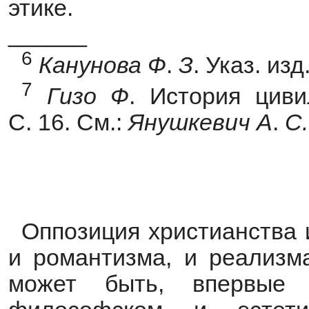
этике.
______
6
Канунова
Ф
.
З
. Указ. изд
7
Гизо
Ф
. История циви
С. 16. См.:
Янушкевич
А
.
С.
Оппозиция христианства 
и романтизма, и реализма
может быть, впервые 