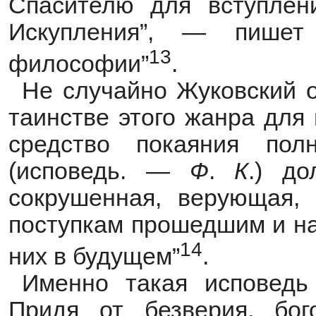
Спасителю для вступлен
Искупления”, — пишет
13
философии”
.
Не случайно Жуковский о
таинстве этого жанра для
средство покаяния пол
(исповедь. —
Ф
.
К
.) до
сокрушенная, верующая,
поступкам прошедшим и на
14
них в будущем”
.
Именно такая исповедь
Придя от безверия, бого