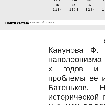
2017
2018
2019
2
15
16
17
1
2
3
4
1
2
3
4
1
2
3
4
1
Найти статью
Канунова Ф. 
наполеонизма 
х годов и н
проблемы ее и
Батеньков, 
исторической 