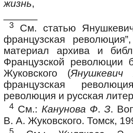
жизнь
,
______
3
См. статью Янушкевич
французская революция”
материал архива и библ
Французской революции 
Жуковского (
Янушкевич
французская революц
революция и русская литера
4
См.:
Канунова
Ф
.
З
. Во
В. А. Жуковского. Томск, 1
5