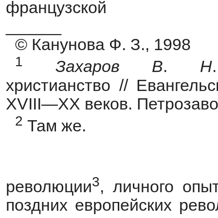
французской
______
© Канунова Ф. З., 1998
1
Захаров
В
.
Н
христианство // Евангель
XVIII—XX веков. Петрозавод
2
Там же.
3
революции
, личного опы
поздних европейских рево