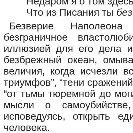
Недаром я о том здесь
Что из Писания ты
без
Безверие Наполеона
безграничное властолюб
иллюзией для его дела и 
безбрежный океан, омыв
величия, когда исчезли в
триумфов”, “тени сражений
“от тьмы тюремной до мог
мысли о самоубийстве,
исповедуясь, открыть ед
человека.