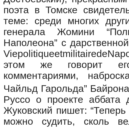
поэта в Томске свидетель
теме: среди многих друг
генерала Жомини “Пол
Наполеона” с дарственной
ViepolitiqueetmilitairedeN
этом же говорит ег
комментариями, наброск
Чайльд Гарольда” Байрон
Руссо о проекте аббата 
Жуковский пишет: “Теперь 
можно судить, сколь в